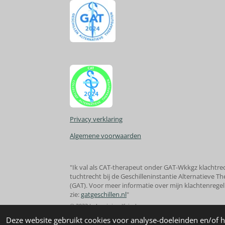
Privacy verklaring
Algemene voorwaarden
"Ik val als CAT-therapeut onder GAT-Wkkgz klachtre
tuchtrecht bij de Geschilleninstantie Alternatieve T
(GAT). Voor meer informatie over mijn klachtenregel
zie:
gatgeschillen.nl
"
© 2023 balansinjezelfvinden
Deze website gebruikt cookies voor analyse-doeleinden en/of h