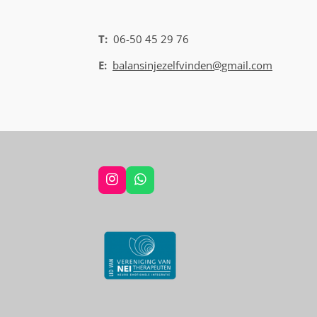
T:
06-50 45 29 76
E:
balansinjezelfvinden@gmail.com
I
W
n
h
s
a
t
t
a
s
g
A
r
p
a
p
m