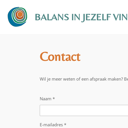
Ga
direct
BALANS IN JEZELF VI
naar
de
hoofdinhoud
Contact
Wil je meer weten of een afspraak maken? Bel
Naam *
E-mailadres *