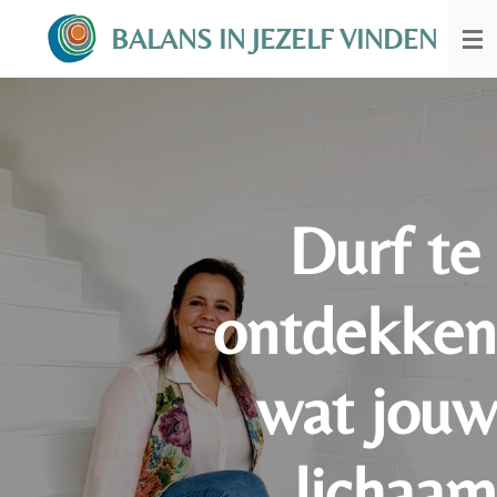
Ga
BALANS IN JEZELF VINDEN
direct
naar
de
hoofdinhoud
Durf te
ontdekken
wat jouw
lichaam