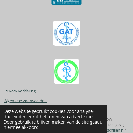
a
p
m
Privacy verklaring
Algemene voorwaarden
Deze website gebruikt cookies voor analyse-
doeleinden en/of het tonen van advertenties.
"Ik val als CAT-therapeut onder GAT-Wkkgz klachtrecht en GAT-
Door gebruik te blijven maken van de site gaat u
tuchtrecht bij de Geschilleninstantie Alternatieve Therapeuten (GAT).
hiermee akkoord.
Voor meer informatie over mijn klachtenregeling zie:
gatgeschillen.nl
"