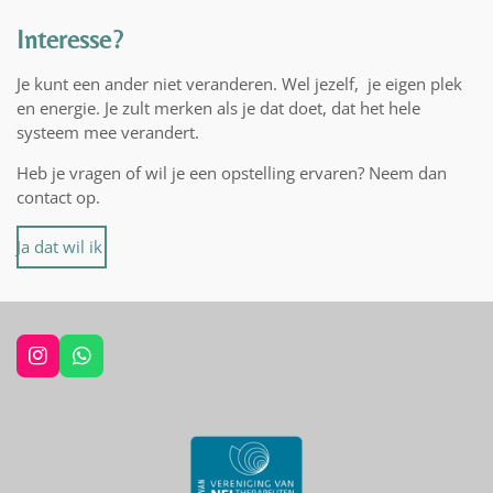
Interesse?
Je kunt een ander niet veranderen. Wel jezelf, je eigen plek
en energie. Je zult merken als je dat doet, dat het hele
systeem mee verandert.
Heb je vragen of wil je een opstelling ervaren? Neem dan
contact op.
Ja dat wil ik
I
W
n
h
s
a
t
t
a
s
g
A
r
p